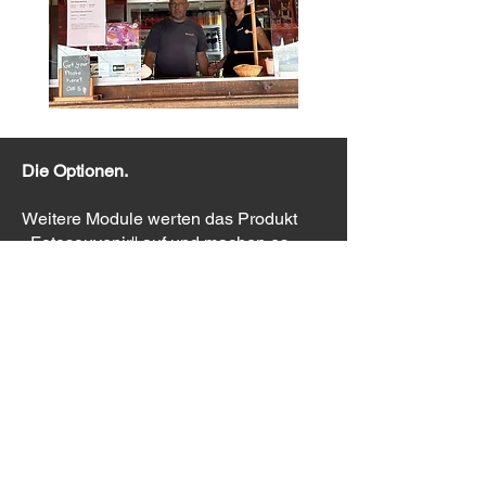
Die Optionen.
Weitere Module werten das Produkt
,,Fotosouvenir'' auf und machen es
noch attraktiver:
- Speedmessung
- Zeitmessung
- QR-Code für das Fotohosting/den
Online Nutzen
- Digitale Effekte wie Overlays,
GreenScreen, Rendering