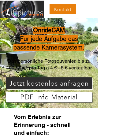
Kontakt
OnrideCAM
Für jede Aufgabe das
passende Kamerasystem.
Das persönliche Fotosouvenier, bis zu
400 Stück pro Tag a 4 € - 8 € verkaufbar
Jetzt kostenlos anfragen
PDF Info Material
Vom Erlebnis zur
Erinnerung - schnell
und einfach: